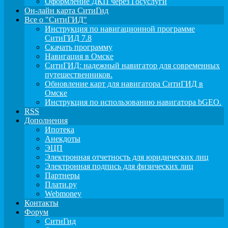
Оформление ДКП через Госуслуги
Он-лайн карта СитиГид
Все о "СитиГИД"
Инструкция по навигационной программе
СитиГИД 7.8
Скачать программу
Навигация в Омске
СитиГИД: надежный навигатор для современных
путешественников.
Обновление карт для навигатора СитиГИД в
Омске
Инструкция по использованию навигатора bGEO.
RSS
Дополнения
Ипотека
Анекдоты
ЭЦП
Электронная отчетность для юридических лиц
Электронная подпись для физических лиц
Партнеры
Плати.ру
Webmoney
Контакты
Форум
СитиГид