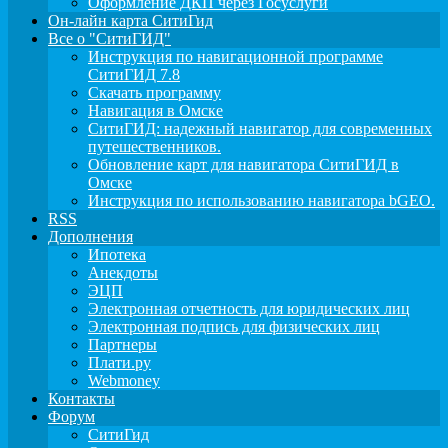
Оформление ДКП через Госуслуги
Он-лайн карта СитиГид
Все о "СитиГИД"
Инструкция по навигационной программе
СитиГИД 7.8
Скачать программу
Навигация в Омске
СитиГИД: надежный навигатор для современных
путешественников.
Обновление карт для навигатора СитиГИД в
Омске
Инструкция по использованию навигатора bGEO.
RSS
Дополнения
Ипотека
Анекдоты
ЭЦП
Электронная отчетность для юридических лиц
Электронная подпись для физических лиц
Партнеры
Плати.ру
Webmoney
Контакты
Форум
СитиГид