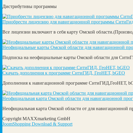
Дистрибутивы программы
Приобрести лицензию для навигационной программы СитиГи
Все лицензии включают в себя карту Омской области.(Прои
Неофициальные карты Омской области для навигационной пр
Подписка на неофициальные карты Омской области для СитиГ
Скачать дополнения к программе СитиГИД, ГеоНЕТ, bGEO
Дополнения к навигационной программе СитиГИД,ГеоНЕТ, 
Неофициальная карта Омской области для навигационной про
Неофициальная карта Омской области от для навигационной п
Copyright MAXXmarketing GmbH
JoomShopping Download & Support