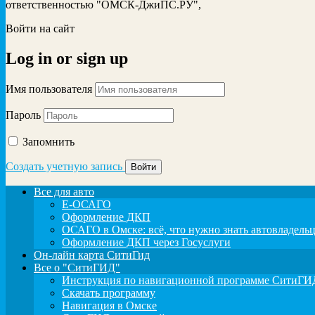
ответственностью "ОМСК-ДжиПС.РУ",
Войти на сайт
Log in
or
sign up
Имя пользователя
Пароль
Запомнить
Создать учетную запись
Все для авто
Е-ОСАГО
Оформление ДКП
ОСАГО в Омске: всё, что нужно знать автовладель
Оформление ДКП через Госуслуги
Он-лайн карта СитиГид
Все о "СитиГИД"
Инструкция по навигационной программе СитиГИД
Скачать программу
Навигация в Омске