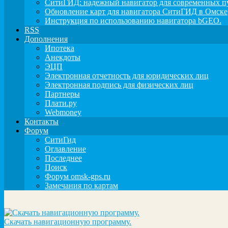
СитиГИД: надежный навигатор для современных п
Обновление карт для навигатора СитиГИД в Омске
Инструкция по использованию навигатора bGEO.
RSS
Дополнения
Ипотека
Анекдоты
ЭЦП
Электронная отчетность для юридических лиц
Электронная подпись для физических лиц
Партнеры
Плати.ру
Webmoney
Контакты
Форум
СитиГид
Оглавление
Последнее
Поиск
Форум omsk-gps.ru
Замечания по картам
Скачать навигационную программу.