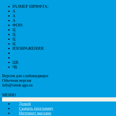
РАЗМЕР ШРИФТА:
A
A
A
ФОН:
Ц
Ц
Ц
Ц
ИЗОБРАЖЕНИЯ:
ЦВ
ЧБ
Версия для слабовидящих
Обычная версия
info@omsk-gps.ru
МЕНЮ
Домой
Скачать программу
Интернет магазин