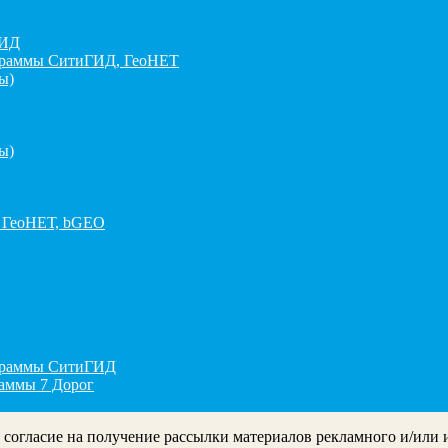
ГИД
граммы СитиГИД, ГеоНЕТ
ы)
ы)
 ГеоНЕТ, bGEO
ограммы СитиГИД
раммы 7 Дорог
ё согласие на получение рассылки материалов рекламного и/или