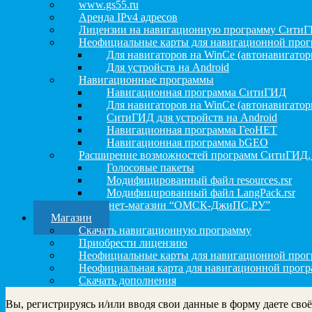
www.gs55.ru
Аренда IPv4 адресов
Лицензии на навигационную программу Сити
Неофициальные карты для навигационной про
Для навигаторов на WinCe (автонавигатор
Для устройств на Android
Навигационные программы
Навигационная программа СитиГИД
Для навигаторов на WinCe (автонавигатор
СитиГИД для устройств на Android
Навигационная программа ГеоНЕТ
Навигационная программа bGEO
Расширение возможностей программ СитиГИД,
Голосовые пакеты
Модифицированный файл resources.rsr
Модифицированный файл LangPack.rsr
Интернет-магазин “ОМСК-ДжиПС.РУ”
Магазин
Скачать навигационную программу
Приобрести лицензию
Неофициальные карты для навигационной пр
Неофициальная карта для навигационной прог
Скачать дополнения
Вы, регистрируясь и/или вводя свои данные в форму даете сво