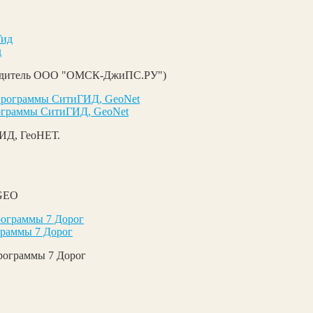
д
зводитель ООО "ОМСК-ДжиПС.РУ")
ограммы СитиГИД, GeoNet
ИД, ГеоНЕТ.
bGEO
граммы 7 Дорог
рограммы 7 Дорог