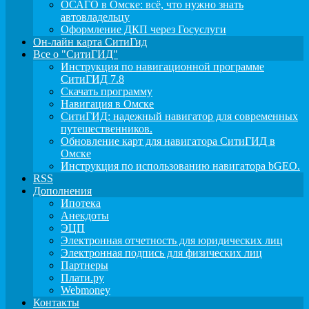
ОСАГО в Омске: всё, что нужно знать
автовладельцу
Оформление ДКП через Госуслуги
Он-лайн карта СитиГид
Все о "СитиГИД"
Инструкция по навигационной программе
СитиГИД 7.8
Скачать программу
Навигация в Омске
СитиГИД: надежный навигатор для современных
путешественников.
Обновление карт для навигатора СитиГИД в
Омске
Инструкция по использованию навигатора bGEO.
RSS
Дополнения
Ипотека
Анекдоты
ЭЦП
Электронная отчетность для юридических лиц
Электронная подпись для физических лиц
Партнеры
Плати.ру
Webmoney
Контакты