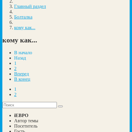
Главный раздел
Болталка
кому как...
кому как...
В начало
Назад
1
2
Вперед
В конец
1
2
iEBPO
Автор темы
Посетитель
Гость