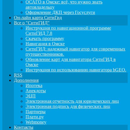
ОСАГО в Омске: всё, что нужно знать
автовладельцу
Оформление ДКП через Госуслуги
Он-лайн карта СитиГид
Все о "СитиГИД"
Инструкция по навигационной программе
СитиГИД 7.8
Скачать программу
Навигация в Омске
СитиГИД: надежный навигатор для современных
путешественников.
Обновление карт для навигатора СитиГИД в
Омске
Инструкция по использованию навигатора bGEO.
RSS
Дополнения
Ипотека
Анекдоты
ЭЦП
Электронная отчетность для юридических лиц
Электронная подпись для физических лиц
Партнеры
Плати.ру
Webmoney
Контакты