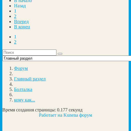
В начало
Назад
1
2
Вперед
В конец
1
2
Форум
Главный раздел
Болталка
кому как...
Время создания страницы: 0.177 секунд
Работает на
Kunena форум