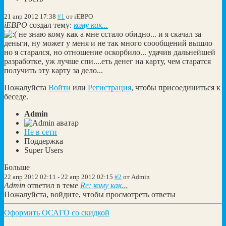
21 апр 2012 17:38
#1
от
iEBPO
iEBPO
создал тему:
кому как...
не знаю кому как а мне сстало обидно... и я скачал за
деньги, ну может у меня и не так много соообщений вышло
но я старался, но отношение оскорбило... удачив дальнейшей
разработке, уж лучше спи....еть денег на карту, чем старатся
получить эту карту за дело...
Пожалуйста
Войти
или
Регистрация
, чтобы присоединиться к
беседе.
Admin
Не в сети
Поддержка
Super Users
Больше
22 апр 2012 02:11
-
22 апр 2012 02:15
#2
от
Admin
Admin
ответил в теме
Re: кому как...
Пожалуйста, войдите, чтобы просмотреть ответы
Оформить ОСАГО со скидкой