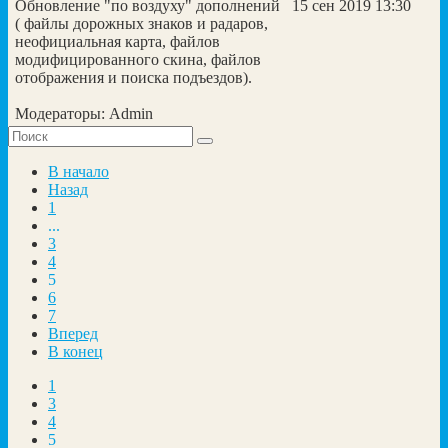
15 сен 2019 13:30
Обновление "по воздуху" дополнений
( файлы дорожных знаков и радаров,
неофициальная карта, файлов
модифицированного скина, файлов
отображения и поиска подъездов).
Модераторы:
Admin
В начало
Назад
1
...
3
4
5
6
7
Вперед
В конец
1
3
4
5