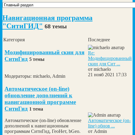
Навигационная программа
"СитиГИД"
68 темы
Категория
Последнее
Модифицированный скин для
Re:
Модифицированный
СитиГид
5 темы
скин для Сит ...
от
michaelo
21 нояб 2021 17:33
Модераторы:
michaelo
,
Admin
Автоматическое (on-line)
обновление дополнений к
навигационной программе
СитиГид
1 тема
Автоматическое (on-
Автоматическое (on-line) обновление
line) обнов ...
дополнений к навигационным
от
Admin
программам СитиГид, ГеоНет, bGeo.