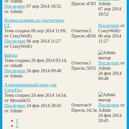
от
Admin
Просм.:
4783
Admin
Последнее
07 апр 2014 18:52
07 апр 2014
от
Admin
18:52
Нужна помощь по диспетчеру
СГ.
Последнее
от
Тема создана 06 апр 2014 11:09,
Ответов:
2
CrazyWetEr
от
CrazyWetEr
Просм.:
4936
06 апр 2014
Последнее
06 апр 2014 11:27
11:27
от
CrazyWetEr
файлы
Тема создана 26 фев 2014 05:14,
Ответов:
1
Последнее
от
от
vidud8
Просм.:
5035
Admin
Последнее
26 фев 2014 09:48
26 фев 2014
от
Admin
09:48
Альтернативный скин для
СитиГид
Тема создана 24 янв 2014 14:54,
от
Mexanik55
Ответов:
9
Последнее
от
Последнее
24 фев 2014 20:45
Просм.:
16.5к
Admin
от
Admin
24 фев 2014
1
20:45
2