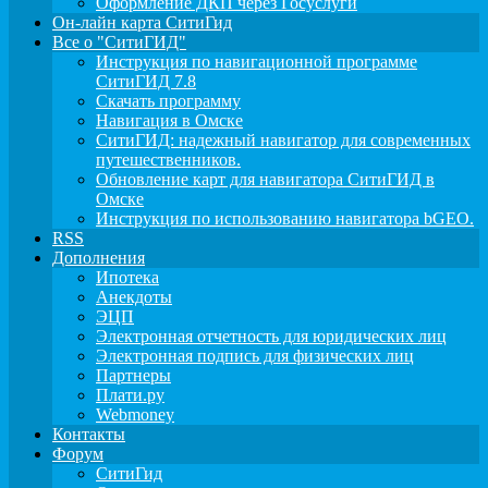
Оформление ДКП через Госуслуги
Он-лайн карта СитиГид
Все о "СитиГИД"
Инструкция по навигационной программе
СитиГИД 7.8
Скачать программу
Навигация в Омске
СитиГИД: надежный навигатор для современных
путешественников.
Обновление карт для навигатора СитиГИД в
Омске
Инструкция по использованию навигатора bGEO.
RSS
Дополнения
Ипотека
Анекдоты
ЭЦП
Электронная отчетность для юридических лиц
Электронная подпись для физических лиц
Партнеры
Плати.ру
Webmoney
Контакты
Форум
СитиГид