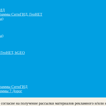
ГИД
граммы СитиГИД, ГеоНЕТ
ы)
ы)
 ГеоНЕТ, bGEO
ограммы СитиГИД
раммы 7 Дорог
ё согласие на получение рассылки материалов рекламного и/или