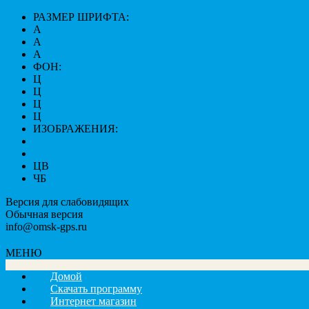
РАЗМЕР ШРИФТА:
A
A
A
ФОН:
Ц
Ц
Ц
Ц
ИЗОБРАЖЕНИЯ:
ЦВ
ЧБ
Версия для слабовидящих
Обычная версия
info@omsk-gps.ru
МЕНЮ
Домой
Скачать программу
Интернет магазин