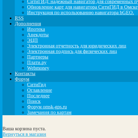
СитиГИД: надежный навигатор для современных п
Обновление карт для навигатора СитиГИД в Омске
Инструкция по использованию навигатора bGEO.
RSS
Дополнения
Ипотека
Анекдоты
ЭЦП
Электронная отчетность для юридических лиц
Электронная подпись для физических лиц
Партнеры
Плати.ру
Webmoney
Контакты
Форум
СитиГид
Оглавление
Последнее
Поиск
Форум omsk-gps.ru
Замечания по картам
Ваша корзина пуста.
Вернуться в магазин