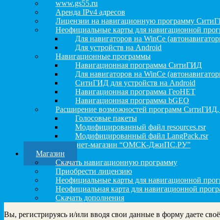
www.gs55.ru
Аренда IPv4 адресов
Лицензии на навигационную программу Сити
Неофициальные карты для навигационной про
Для навигаторов на WinCe (автонавигатор
Для устройств на Android
Навигационные программы
Навигационная программа СитиГИД
Для навигаторов на WinCe (автонавигатор
СитиГИД для устройств на Android
Навигационная программа ГеоНЕТ
Навигационная программа bGEO
Расширение возможностей программ СитиГИД,
Голосовые пакеты
Модифицированный файл resources.rsr
Модифицированный файл LangPack.rsr
Интернет-магазин “ОМСК-ДжиПС.РУ”
Магазин
Скачать навигационную программу
Приобрести лицензию
Неофициальные карты для навигационной пр
Неофициальная карта для навигационной прог
Скачать дополнения
Вы, регистрируясь и/или вводя свои данные в форму даете сво