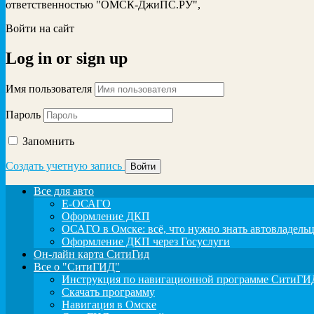
ответственностью "ОМСК-ДжиПС.РУ",
Войти на сайт
Log in
or
sign up
Имя пользователя
Пароль
Запомнить
Создать учетную запись
Все для авто
Е-ОСАГО
Оформление ДКП
ОСАГО в Омске: всё, что нужно знать автовладель
Оформление ДКП через Госуслуги
Он-лайн карта СитиГид
Все о "СитиГИД"
Инструкция по навигационной программе СитиГИД
Скачать программу
Навигация в Омске