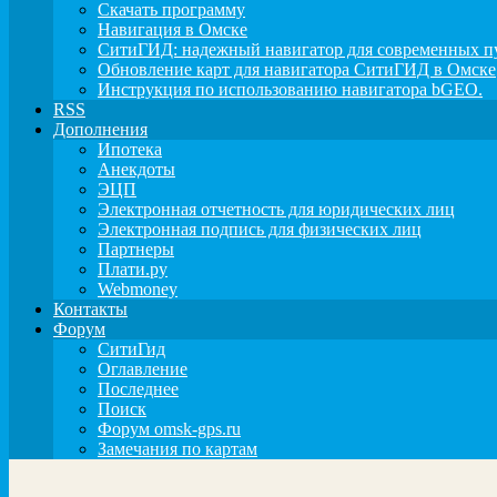
Скачать программу
Навигация в Омске
СитиГИД: надежный навигатор для современных п
Обновление карт для навигатора СитиГИД в Омске
Инструкция по использованию навигатора bGEO.
RSS
Дополнения
Ипотека
Анекдоты
ЭЦП
Электронная отчетность для юридических лиц
Электронная подпись для физических лиц
Партнеры
Плати.ру
Webmoney
Контакты
Форум
СитиГид
Оглавление
Последнее
Поиск
Форум omsk-gps.ru
Замечания по картам