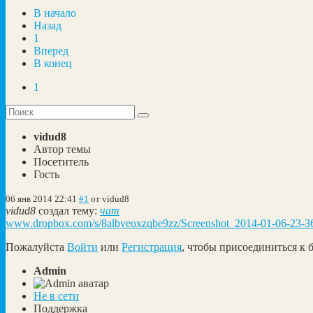
В начало
Назад
1
Вперед
В конец
1
vidud8
Автор темы
Посетитель
Гость
06 янв 2014 22:41
#1
от
vidud8
vidud8
создал тему:
чат
www.dropbox.com/s/8albveoxzqbe9zz/Screenshot_2014-01-06-23-3
Пожалуйста
Войти
или
Регистрация
, чтобы присоединиться к б
Admin
Не в сети
Поддержка