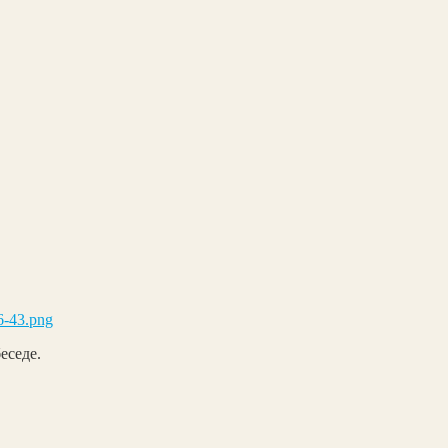
6-43.png
еседе.