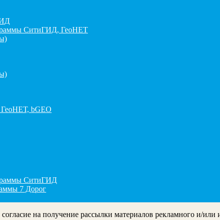
ГИД
граммы СитиГИД, ГеоНЕТ
ы)
ы)
 ГеоНЕТ, bGEO
ограммы СитиГИД
раммы 7 Дорог
ё согласие на получение рассылки материалов рекламного и/или