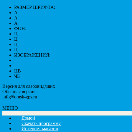
РАЗМЕР ШРИФТА:
A
A
A
ФОН:
Ц
Ц
Ц
Ц
ИЗОБРАЖЕНИЯ:
ЦВ
ЧБ
Версия для слабовидящих
Обычная версия
info@omsk-gps.ru
МЕНЮ
Домой
Скачать программу
Интернет магазин