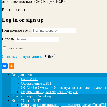
ответственностью "ОМСК-ДжиПС.РУ",
Войти на сайт
Log in
or
sign up
Имя пользователя
Пароль
Запомнить
Создать учетную запись
Все для авто
Е-ОСАГО
Оформление ДКП
ОСАГО в Омске: всё, что нужно знать автовладель
Оформление ДКП через Госуслуги
Он-лайн карта СитиГид
Все о "СитиГИД"
Инструкция по навигационной программе СитиГИД