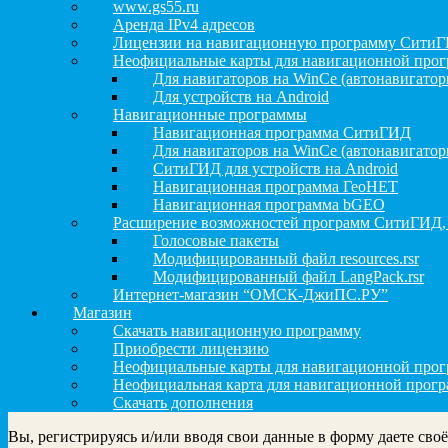
www.gs55.ru
Аренда IPv4 адресов
Лицензии на навигационную программу Сити
Неофициальные карты для навигационной про
Для навигаторов на WinCe (автонавигатор
Для устройств на Android
Навигационные программы
Навигационная программа СитиГИД
Для навигаторов на WinCe (автонавигатор
СитиГИД для устройств на Android
Навигационная программа ГеоНЕТ
Навигационная программа bGEO
Расширение возможностей программ СитиГИД,
Голосовые пакеты
Модифицированный файл resources.rsr
Модифицированный файл LangPack.rsr
Интернет-магазин “ОМСК-ДжиПС.РУ”
Магазин
Скачать навигационную программу
Приобрести лицензию
Неофициальные карты для навигационной пр
Неофициальная карта для навигационной прог
Скачать дополнения
Вы, регистрируясь и/или вводя свои данные в форму даете сво