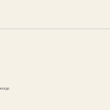
еседе.