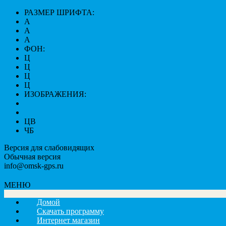
РАЗМЕР ШРИФТА:
A
A
A
ФОН:
Ц
Ц
Ц
Ц
ИЗОБРАЖЕНИЯ:
ЦВ
ЧБ
Версия для слабовидящих
Обычная версия
info@omsk-gps.ru
МЕНЮ
Домой
Скачать программу
Интернет магазин