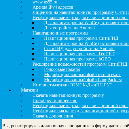
www.gs55.ru
Аренда IPv4 адресов
Лицензии на навигационную программу Сити
Неофициальные карты для навигационной про
Для навигаторов на WinCe (автонавигатор
Для устройств на Android
Навигационные программы
Навигационная программа СитиГИД
Для навигаторов на WinCe (автонавигатор
СитиГИД для устройств на Android
Навигационная программа ГеоНЕТ
Навигационная программа bGEO
Расширение возможностей программ СитиГИД,
Голосовые пакеты
Модифицированный файл resources.rsr
Модифицированный файл LangPack.rsr
Интернет-магазин “ОМСК-ДжиПС.РУ”
Магазин
Скачать навигационную программу
Приобрести лицензию
Неофициальные карты для навигационной пр
Неофициальная карта для навигационной прог
Скачать дополнения
Вы, регистрируясь и/или вводя свои данные в форму даете сво