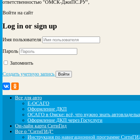
ответственностью "ОМСК-ДжиПС.РУ",
Войти на сайт
Log in
or
sign up
Имя пользователя
Пароль
Запомнить
Создать учетную запись
Все для авто
Е-ОСАГО
Оформление ДКП
ОСАГО в Омске: всё, что нужно знать автовладель
Оформление ДКП через Госуслуги
Он-лайн карта СитиГид
Все о "СитиГИД"
Инструкция по навигационной программе СитиГИД