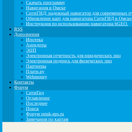
Скачать программу
Навигация в Омске
СитиГИД: надежный навигатор для современных п
Обновление карт для навигатора СитиГИД в Омске
Инструкция по использованию навигатора bGEO.
RSS
Дополнения
Ипотека
Анекдоты
ЭЦП
Электронная отчетность для юридических лиц
Электронная подпись для физических лиц
Партнеры
Плати.ру
Webmoney
Контакты
Форум
СитиГид
Оглавление
Последнее
Поиск
Форум omsk-gps.ru
Замечания по картам