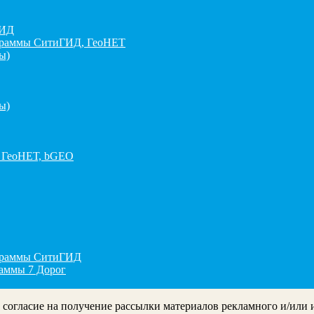
ГИД
граммы СитиГИД, ГеоНЕТ
ы)
ы)
 ГеоНЕТ, bGEO
ограммы СитиГИД
раммы 7 Дорог
ё согласие на получение рассылки материалов рекламного и/или