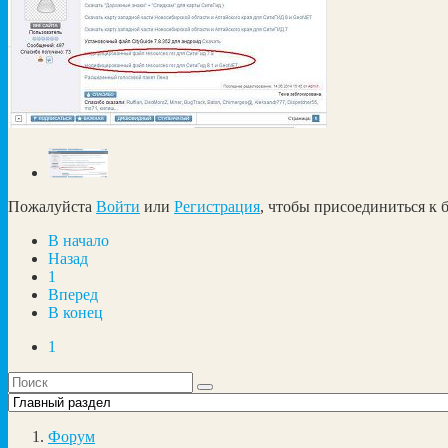
Пожалуйста
Войти
или
Регистрация
, чтобы присоединиться к б
В начало
Назад
1
Вперед
В конец
1
Форум