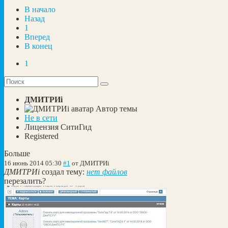
В начало
Назад
1
Вперед
В конец
1
ДМИТРИi
Автор темы
Не в сети
Лицензия СитиГид
Registered
Больше
16 июнь 2014 05:30
#1
от
ДМИТРИi
ДМИТРИi
создал тему:
нет файлов
перезалить?