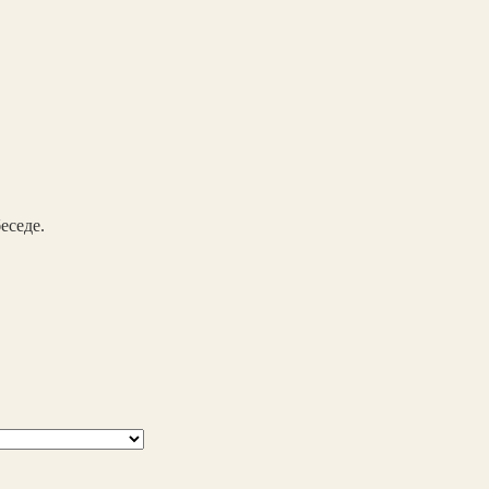
еседе.