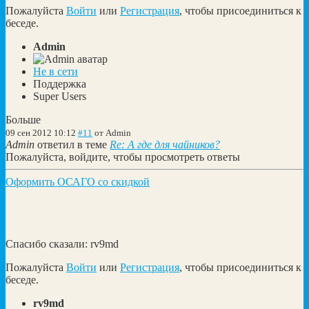
Пожалуйста
Войти
или
Регистрация
, чтобы присоединиться к
беседе.
Admin
Не в сети
Поддержка
Super Users
Больше
09 сен 2012 10:12
#11
от
Admin
Admin
ответил в теме
Re: А где для чайников?
Пожалуйста, войдите, чтобы просмотреть ответы
Оформить ОСАГО со скидкой
Спасибо сказали:
rv9md
Пожалуйста
Войти
или
Регистрация
, чтобы присоединиться к
беседе.
rv9md