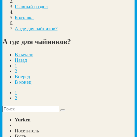
Главный раздел
Болталка
А где для чайников?
А где для чайников?
В начало
Назад
1
2
Вперед
В конец
1
2
Yurken
Посетитель
Гость