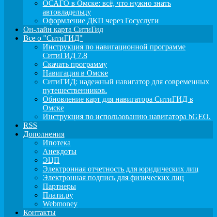
ОСАГО в Омске: всё, что нужно знать
автовладельцу
Оформление ДКП через Госуслуги
Он-лайн карта СитиГид
Все о "СитиГИД"
Инструкция по навигационной программе
СитиГИД 7.8
Скачать программу
Навигация в Омске
СитиГИД: надежный навигатор для современных
путешественников.
Обновление карт для навигатора СитиГИД в
Омске
Инструкция по использованию навигатора bGEO.
RSS
Дополнения
Ипотека
Анекдоты
ЭЦП
Электронная отчетность для юридических лиц
Электронная подпись для физических лиц
Партнеры
Плати.ру
Webmoney
Контакты