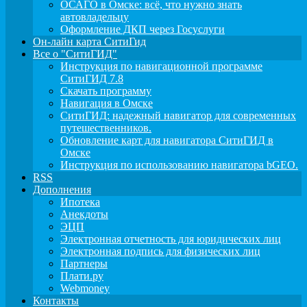
ОСАГО в Омске: всё, что нужно знать
автовладельцу
Оформление ДКП через Госуслуги
Он-лайн карта СитиГид
Все о "СитиГИД"
Инструкция по навигационной программе
СитиГИД 7.8
Скачать программу
Навигация в Омске
СитиГИД: надежный навигатор для современных
путешественников.
Обновление карт для навигатора СитиГИД в
Омске
Инструкция по использованию навигатора bGEO.
RSS
Дополнения
Ипотека
Анекдоты
ЭЦП
Электронная отчетность для юридических лиц
Электронная подпись для физических лиц
Партнеры
Плати.ру
Webmoney
Контакты