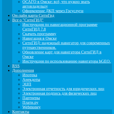
ОСАГО в Омске: всё, что нужно знать
автовладельцу
Оформление ДКП через Госуслуги
Он-лайн карта СитиГид
Все о "СитиГИД"
Инструкция по навигационной программе
СитиГИД 7.8
Скачать программу
Навигация в Омске
СитиГИД: надежный навигатор для современных
путешественников.
Обновление карт для навигатора СитиГИД в
Омске
Инструкция по использованию навигатора bGEO.
RSS
Дополнения
Ипотека
Анекдоты
ЭЦП
Электронная отчетность для юридических лиц
Электронная подпись для физических лиц
Партнеры
Плати.ру
Webmoney
Контакты