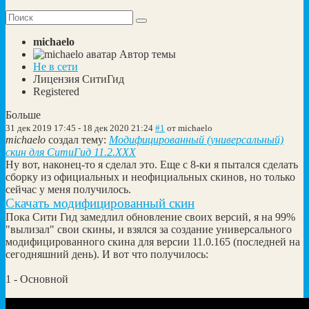
michaelo
Автор темы
Не в сети
Лицензия СитиГид
Registered
Больше
31 дек 2019 17:45
-
18 дек 2020 21:24
#1
от
michaelo
michaelo
создал тему:
Модифицированный (универсальный)
скин для СитиГид 11.2.XXX
Ну вот, наконец-то я сделал это. Еще с 8-ки я пытался сделать
сборку из официальных и неофициальных скинов, но только
сейчас у меня получилось.
Скачать модифицированный скин
Пока Сити Гид замедлил обновление своих версий, я на 99%
"вылизал" свои скины, и взялся за создание универсального
модифицированного скина для версии 11.0.165 (последней на
сегодняшний день). И вот что получилось:
1 - Основной